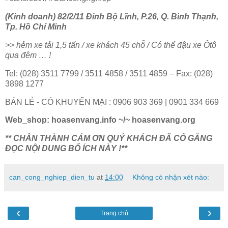
(Kinh doanh) 82/2/11 Đinh Bộ Lĩnh, P.26, Q. Bình Thạnh,
Tp. Hồ Chí Minh
>> hẻm xe tải 1,5 tấn / xe khách 45 chỗ / Có thể đậu xe Ôtô
qua đêm … !
Tel: (028) 3511 7799 / 3511 4858 / 3511 4859 – Fax: (028)
3898 1277
BÁN LẺ - CÓ KHUYẾN MẠI : 0906 903 369 | 0901 334 669
Web_shop: hoasenvang.info ~/~ hoasenvang.org
** CHÂN THÀNH CÁM ƠN QUÝ KHÁCH ĐÃ CỐ GẮNG
ĐỌC NỘI DUNG BỔ ÍCH NÀY !**
can_cong_nghiep_dien_tu
at
14:00
Không có nhận xét nào:
‹
›
Trang chủ