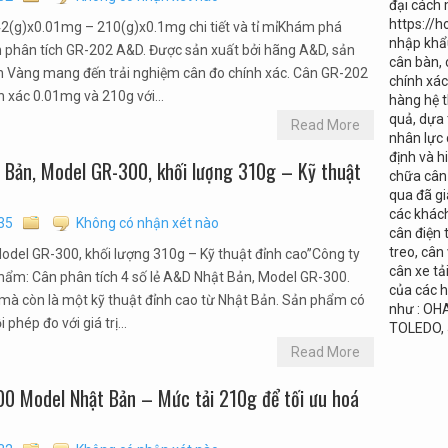
đại cách
https://h
2(g)x0.01mg – 210(g)x0.1mg chi tiết và tỉ mỉKhám phá
nhập khẩu
ân phân tích GR-202 A&D. Được sản xuất bởi hãng A&D, sản
cân bàn, 
 Vàng mang đến trải nghiệm cân đo chính xác. Cân GR-202
chính xá
h xác 0.01mg và 210g với...
hàng hệ t
quả, dựa
Read More
nhân lực 
định và
t Bản, Model GR-300, khối lượng 310g – Kỹ thuật
chữa cân 
qua đã gi
các khác
35
Không có nhận xét nào
cân điện 
treo, cân
Model GR-300, khối lượng 310g – Kỹ thuật đỉnh cao”Công ty
cân xe tả
hẩm: Cân phân tích 4 số lẻ A&D Nhật Bản, Model GR-300.
của các h
, mà còn là một kỹ thuật đỉnh cao từ Nhật Bản. Sản phẩm có
như : OH
hép đo với giá trị...
TOLEDO,
Read More
00 Model Nhật Bản – Mức tải 210g để tối ưu hoá