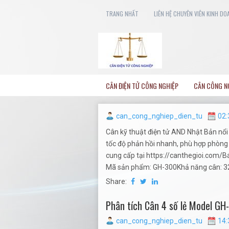
TRANG NHẤT
LIÊN HỆ CHUYÊN VIÊN KINH DO
CÂN ĐIỆN TỬ CÔNG NGHIỆP
CÂN CÔNG N
can_cong_nghiep_dien_tu
02:
Cân kỹ thuật điện tử AND Nhật Bản nổi 
tốc độ phản hồi nhanh, phù hợp phòng 
cung cấp tại https://canthegioi.com/B
Mã sản phẩm: GH-300Khả năng cân: 320
Share:
Phân tích Cân 4 số lẻ Model G
can_cong_nghiep_dien_tu
14: