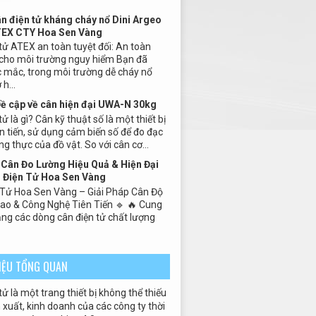
ân điện tử kháng cháy nổ Dini Argeo
TEX CTY Hoa Sen Vàng
tử ATEX an toàn tuyệt đối: An toàn
 cho môi trường nguy hiểm Bạn đã
 mắc, trong môi trường dễ cháy nổ
h...
Đề cập về cân hiện đại UWA-N 30kg
ử là gì? Cân kỹ thuật số là một thiết bị
n tiến, sử dụng cảm biến số để đo đạc
ng thực của đồ vật. So với cân cơ...
Cân Đo Lường Hiệu Quả & Hiện Đại
 Điện Tử Hoa Sen Vàng
 Tử Hoa Sen Vàng – Giải Pháp Cân Độ
Cao & Công Nghệ Tiên Tiến 🔹 🔥 Cung
ng các dòng cân điện tử chất lượng
HIỆU TỔNG QUAN
tử là một trang thiết bị không thể thiếu
xuất, kinh doanh của các công ty thời