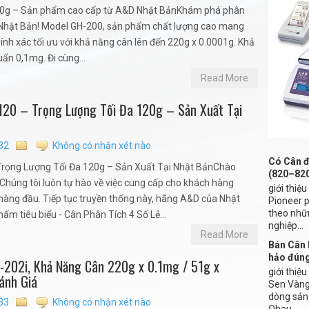
220g – Sản phẩm cao cấp từ A&D Nhật BảnKhám phá phân
D Nhật Bản! Model GH-200, sản phẩm chất lượng cao mang
ính xác tối ưu với khả năng cân lên đến 220g x 0.0001g. Khả
huẩn 0,1mg. Đi cùng...
Read More
120 – Trọng Lượng Tối Đa 120g – Sản Xuất Tại
32
Không có nhận xét nào
Có Cân đ
Trọng Lượng Tối Đa 120g – Sản Xuất Tại Nhật BảnChào
(820–82
húng tôi luôn tự hào về việc cung cấp cho khách hàng
giới thiệ
àng đầu. Tiếp tục truyền thống này, hãng A&D của Nhật
Pioneer 
theo nhữ
m tiêu biểu - Cân Phân Tích 4 Số Lẻ...
nghiệp...
Read More
Bán Cân 
hảo đún
-202i, Khả Năng Cân 220g x 0.1mg / 51g x
giới thiệ
ánh Giá
Sen Vàng 
dòng sản
33
Không có nhận xét nào
Ohau...