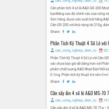
can_cong_nghiep_dien_tu
14:
Cân phân tích 4 số lẻ A&D GR-200 Mode
bạnNâng cao độ chính xác của công vi
Sen Vàng. Được sản xuất bởi hãng A&D, t
Cân GR-200 với khả năng tải 210g, đảm
Share:
Phân Tích Kỹ Thuật 4 Số Lẻ vớ
can_cong_nghiep_dien_tu
02:
Phân Tích Kỹ Thuật 4 Số Lẻ với Cân G
xác chưa bao giờ dễ dàng hơn với Phâ
phẩm chất lượng A&D Nhật Bản! Nổi bật 
0.1mg. Phân tích kỹ thuật trở nên tỉ mỉ 
Share:
Cân sấy ẩm 4 số lẻ A&D MS-70 7
can_cong_nghiep_dien_tu
14:
Cân sấy ẩm 4 số lẻ A&D MS-70 71g – 