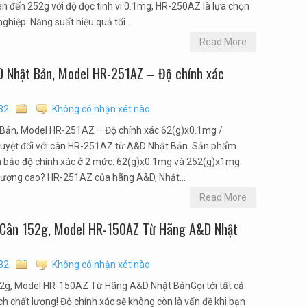
ên đến 252g với độ đọc tinh vi 0.1mg, HR-250AZ là lựa chọn
hiệp. Năng suất hiệu quả tối...
Read More
D Nhật Bản, Model HR-251AZ – Độ chính xác
32
Không có nhận xét nào
 Bản, Model HR-251AZ – Độ chính xác 62(g)x0.1mg /
tuyệt đối với cân HR-251AZ từ A&D Nhật Bản. Sản phẩm
 bảo độ chính xác ở 2 mức: 62(g)x0.1mg và 252(g)x1mg.
 lượng cao? HR-251AZ của hãng A&D, Nhật...
Read More
ên Cân 152g, Model HR-150AZ Từ Hãng A&D Nhật
32
Không có nhận xét nào
152g, Model HR-150AZ Từ Hãng A&D Nhật BảnGọi tới tất cả
h chất lượng! Độ chính xác sẽ không còn là vấn đề khi bạn