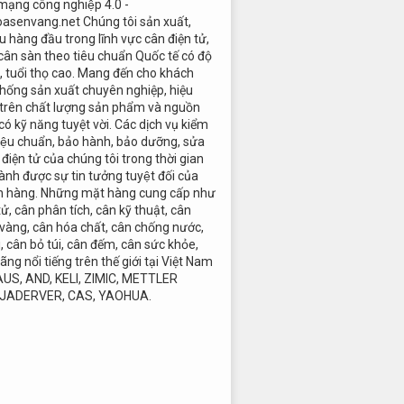
 mạng công nghiệp 4.0 -
oasenvang.net Chúng tôi sản xuất,
 hàng đầu trong lĩnh vực cân điện tử,
cân sàn theo tiêu chuẩn Quốc tế có độ
c, tuổi thọ cao. Mang đến cho khách
hống sản xuất chuyên nghiệp, hiệu
 trên chất lượng sản phẩm và nguồn
có kỹ năng tuyệt vời. Các dịch vụ kiểm
 hiệu chuẩn, bảo hành, bảo dưỡng, sửa
điện tử của chúng tôi trong thời gian
ành được sự tin tưởng tuyệt đối của
h hàng. Những mặt hàng cung cấp như
tử, cân phân tích, cân kỹ thuật, cân
 vàng, cân hóa chất, cân chống nước,
i, cân bỏ túi, cân đếm, cân sức khỏe,
ãng nổi tiếng trên thế giới tại Việt Nam
AUS, AND, KELI, ZIMIC, METTLER
 JADERVER, CAS, YAOHUA.