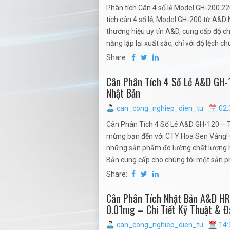
Phân tích Cân 4 số lẻ Model GH-200 
tích cân 4 số lẻ, Model GH-200 từ A&
thương hiệu uy tín A&D, cung cấp độ ch
năng lặp lại xuất sắc, chỉ với độ lệch c
Share:
Cân Phân Tích 4 Số Lẻ A&D GH-
Nhật Bản
can_cong_nghiep_dien_tu
02:
Cân Phân Tích 4 Số Lẻ A&D GH-120 – 
mừng bạn đến với CTY Hoa Sen Vàng! C
những sản phẩm đo lường chất lượng h
Bản cung cấp cho chúng tôi một sản phẩ
Share:
Cân Phân Tích Nhật Bản A&D HR
0.01mg – Chi Tiết Kỹ Thuật & Đ
can_cong_nghiep_dien_tu
14: