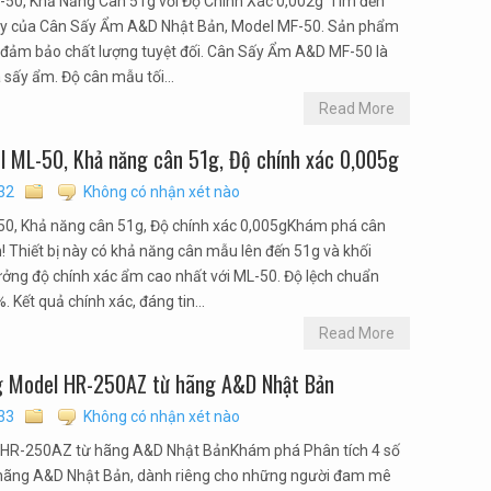
50, Khả Năng Cân 51g với Độ Chính Xác 0,002g”Tìm đến
 cậy của Cân Sấy Ẩm A&D Nhật Bản, Model MF-50. Sản phẩm
 đảm bảo chất lượng tuyệt đối. Cân Sấy Ẩm A&D MF-50 là
 sấy ẩm. Độ cân mẫu tối...
Read More
l ML-50, Khả năng cân 51g, Độ chính xác 0,005g
32
Không có nhận xét nào
0, Khả năng cân 51g, Độ chính xác 0,005gKhám phá cân
 Thiết bị này có khả năng cân mẫu lên đến 51g và khối
ưởng độ chính xác ẩm cao nhất với ML-50. Độ lệch chuẩn
%. Kết quả chính xác, đáng tin...
Read More
2g Model HR-250AZ từ hãng A&D Nhật Bản
33
Không có nhận xét nào
el HR-250AZ từ hãng A&D Nhật BảnKhám phá Phân tích 4 số
hãng A&D Nhật Bản, dành riêng cho những người đam mê