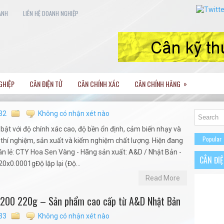
ANH
LIÊN HỆ DOANH NGHIỆP
»
GHIỆP
CÂN ĐIỆN TỬ
CÂN CHÍNH XÁC
CÂN CHÍNH HÃNG
32
Không có nhận xét nào
bật với độ chính xác cao, độ bền ổn định, cảm biến nhạy và
Popular
thí nghiệm, sản xuất và kiểm nghiệm chất lượng. Hiện đang
án lẻ: CTY Hoa Sen Vàng - Hãng sản xuất: A&D / Nhật Bản -
CÂN ĐI
x0.0001gĐộ lặp lại (Độ...
Read More
H-200 220g – Sản phẩm cao cấp từ A&D Nhật Bản
33
Không có nhận xét nào