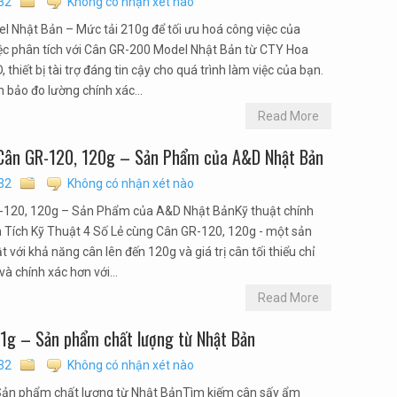
32
Không có nhận xét nào
l Nhật Bản – Mức tải 210g để tối ưu hoá công việc của
ệc phân tích với Cân GR-200 Model Nhật Bản từ CTY Hoa
hiết bị tài trợ đáng tin cậy cho quá trình làm việc của bạn.
 bảo đo lường chính xác...
Read More
i Cân GR-120, 120g – Sản Phẩm của A&D Nhật Bản
32
Không có nhận xét nào
R-120, 120g – Sản Phẩm của A&D Nhật BảnKỹ thuật chính
n Tích Kỹ Thuật 4 Số Lẻ cùng Cân GR-120, 120g - một sản
với khả năng cân lên đến 120g và giá trị cân tối thiểu chỉ
và chính xác hơn với...
Read More
1g – Sản phẩm chất lượng từ Nhật Bản
32
Không có nhận xét nào
Sản phẩm chất lượng từ Nhật BảnTìm kiếm cân sấy ẩm