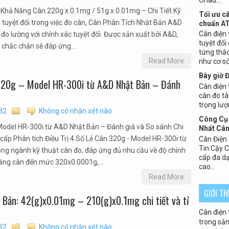
Khả Năng Cân 220g x 0.1mg / 51g x 0.01mg – Chi Tiết Kỹ
Tối ưu c
tuyệt đối trong việc đo cân, Cân Phân Tích Nhật Bản A&D
chuẩn A
Cân điện 
đo lường với chính xác tuyệt đối. Được sản xuất bởi A&D,
tuyệt đối
chắc chắn sẽ đáp ứng...
từng thắc
Read More
như cơ sở 
Bây giờ 
 320g – Model HR-300i từ A&D Nhật Bản – Đánh
Cân điện t
cân đo tâ
trọng lượ
32
Không có nhận xét nào
Công Cụ 
 Model HR-300i từ A&D Nhật Bản – Đánh giá và So sánh Chi
Nhất Cân
cấp Phân tích Điều Trị 4 Số Lẻ Cân 320g - Model HR-300i từ
Cân Điện
Tin Cậy 
g ngành kỹ thuật cân đo, đáp ứng đủ nhu cầu về độ chính
cấp đa dạ
ăng cân đến mức 320x0.0001g,...
cao...
Read More
GIỚI T
Bản: 42(g)x0.01mg – 210(g)x0.1mg chi tiết và tỉ
Cân điện 
trong sản 
32
Không có nhận xét nào