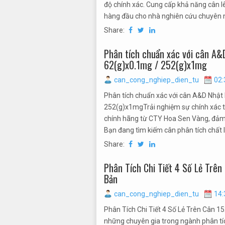
độ chính xác. Cung cấp khả năng cân l
hàng đầu cho nhà nghiên cứu chuyên ng
Share:
Phân tích chuẩn xác với cân A&
62(g)x0.1mg / 252(g)x1mg
can_cong_nghiep_dien_tu
02:
Phân tích chuẩn xác với cân A&D Nhật
252(g)x1mgTrải nghiệm sự chính xác 
chính hãng từ CTY Hoa Sen Vàng, đảm
Bạn đang tìm kiếm cân phân tích chất
Share:
Phân Tích Chi Tiết 4 Số Lẻ Tr
Bản
can_cong_nghiep_dien_tu
14:
Phân Tích Chi Tiết 4 Số Lẻ Trên Cân 
những chuyên gia trong ngành phân tíc