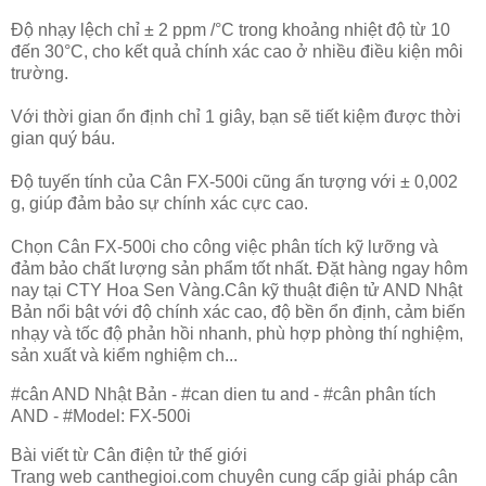
Độ nhạy lệch chỉ ± 2 ppm /°C trong khoảng nhiệt độ từ 10
đến 30°C, cho kết quả chính xác cao ở nhiều điều kiện môi
trường.
Với thời gian ổn định chỉ 1 giây, bạn sẽ tiết kiệm được thời
gian quý báu.
Độ tuyến tính của Cân FX-500i cũng ấn tượng với ± 0,002
g, giúp đảm bảo sự chính xác cực cao.
Chọn Cân FX-500i cho công việc phân tích kỹ lưỡng và
đảm bảo chất lượng sản phẩm tốt nhất. Đặt hàng ngay hôm
nay tại CTY Hoa Sen Vàng.Cân kỹ thuật điện tử AND Nhật
Bản nổi bật với độ chính xác cao, độ bền ổn định, cảm biến
nhạy và tốc độ phản hồi nhanh, phù hợp phòng thí nghiệm,
sản xuất và kiểm nghiệm ch...
#cân AND Nhật Bản - #can dien tu and - #cân phân tích
AND - #Model: FX-500i
Bài viết từ Cân điện tử thế giới
Trang web canthegioi.com chuyên cung cấp giải pháp cân