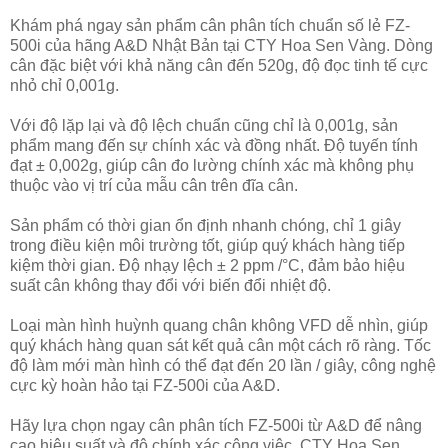
Khám phá ngay sản phẩm cân phân tích chuẩn số lẻ FZ-
500i của hãng A&D Nhật Bản tại CTY Hoa Sen Vàng. Dòng
cân đặc biệt với khả năng cân đến 520g, độ đọc tinh tế cực
nhỏ chỉ 0,001g.
Với độ lặp lại và độ lệch chuẩn cũng chỉ là 0,001g, sản
phẩm mang đến sự chính xác và đồng nhất. Độ tuyến tính
đạt ± 0,002g, giúp cân đo lường chính xác mà không phụ
thuộc vào vị trí của mẫu cân trên đĩa cân.
Sản phẩm có thời gian ổn định nhanh chóng, chỉ 1 giây
trong điều kiện môi trường tốt, giúp quý khách hàng tiếp
kiệm thời gian. Độ nhạy lệch ± 2 ppm /°C, đảm bảo hiệu
suất cân không thay đổi với biến đổi nhiệt độ.
Loại màn hình huỳnh quang chân không VFD dễ nhìn, giúp
quý khách hàng quan sát kết quả cân một cách rõ ràng. Tốc
độ làm mới màn hình có thể đạt đến 20 lần / giây, công nghệ
cực kỳ hoàn hảo tại FZ-500i của A&D.
Hãy lựa chọn ngay cân phân tích FZ-500i từ A&D để nâng
cao hiệu suất và độ chính xác công việc. CTY Hoa Sen