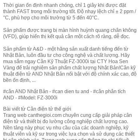
Thời gian ổn định nhanh chóng, chỉ 1 giây khi được đặt
thành FAST trong môi trường tốt. Độ nhạy lệch chỉ ± 2 ppm /
°C, phù hợp cho môi trường từ 5 đến 40°C.
Sản phẩm được trang bị màn hình huỳnh quang chân không
(VFD), giúp hiển thị kết quả cân một cách rõ ràng, dễ đọc.
Sản phẩm từ A&D - một hãng sản xuất danh tiếng đến từ
Nhật Bản, luôn đầu tư cho công nghệ và chất lượng. Hãy
mua sắm ngay Cân Kỹ Thuật FZ-3000i tại CTY Hoa Sen
Vàng để trải nghiệm sản phẩm chất lượng Nhật Bản!Cân kỹ
thuật điện tử AND Nhật Bản nổi bật với độ chính xác cao, độ
bền ổn định, ...
#cân AND Nhật Bản - #can dien tu and - #cân phân tích
AND - #Model: FZ-3000i
Bài viết từ Cân điện tử thế giới
Trang web canthegioi.com chuyên cung cấp giải pháp cân
điện tử và thiết bị đo lường công nghiệp chất lượng cao.
Nền tảng này phục vụ nhu cầu của các doanh nghiệp, kỹ
thuật viên và kỹ sư trong việc lựa chọn và sử dụng các thiết