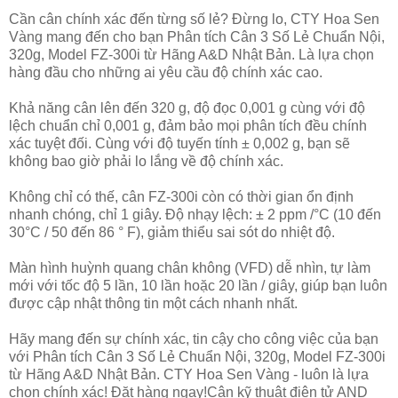
Cần cân chính xác đến từng số lẻ? Đừng lo, CTY Hoa Sen
Vàng mang đến cho bạn Phân tích Cân 3 Số Lẻ Chuẩn Nội,
320g, Model FZ-300i từ Hãng A&D Nhật Bản. Là lựa chọn
hàng đầu cho những ai yêu cầu độ chính xác cao.
Khả năng cân lên đến 320 g, độ đọc 0,001 g cùng với độ
lệch chuẩn chỉ 0,001 g, đảm bảo mọi phân tích đều chính
xác tuyệt đối. Cùng với độ tuyến tính ± 0,002 g, bạn sẽ
không bao giờ phải lo lắng về độ chính xác.
Không chỉ có thế, cân FZ-300i còn có thời gian ổn định
nhanh chóng, chỉ 1 giây. Độ nhạy lệch: ± 2 ppm /°C (10 đến
30°C / 50 đến 86 ° F), giảm thiểu sai sót do nhiệt độ.
Màn hình huỳnh quang chân không (VFD) dễ nhìn, tự làm
mới với tốc độ 5 lần, 10 lần hoặc 20 lần / giây, giúp bạn luôn
được cập nhật thông tin một cách nhanh nhất.
Hãy mang đến sự chính xác, tin cậy cho công việc của bạn
với Phân tích Cân 3 Số Lẻ Chuẩn Nội, 320g, Model FZ-300i
từ Hãng A&D Nhật Bản. CTY Hoa Sen Vàng - luôn là lựa
chọn chính xác! Đặt hàng ngay!Cân kỹ thuật điện tử AND