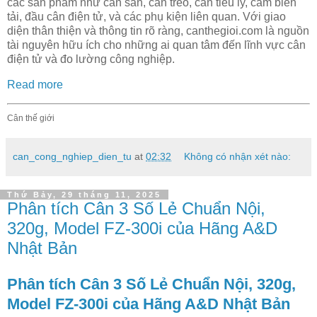
các sản phẩm như cân sàn, cân treo, cân tiểu ly, cảm biến
tải, đầu cân điện tử, và các phụ kiện liên quan. Với giao
diện thân thiện và thông tin rõ ràng, canthegioi.com là nguồn
tài nguyên hữu ích cho những ai quan tâm đến lĩnh vực cân
điện tử và đo lường công nghiệp.
Read more
Cân thế giới
can_cong_nghiep_dien_tu
at
02:32
Không có nhận xét nào:
Thứ Bảy, 29 tháng 11, 2025
Phân tích Cân 3 Số Lẻ Chuẩn Nội,
320g, Model FZ-300i của Hãng A&D
Nhật Bản
Phân tích Cân 3 Số Lẻ Chuẩn Nội, 320g,
Model FZ-300i của Hãng A&D Nhật Bản