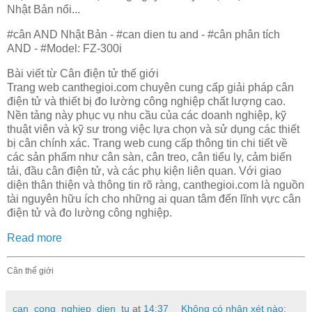
Nhật Bản nổi...
#cân AND Nhật Bản - #can dien tu and - #cân phân tích
AND - #Model: FZ-300i
Bài viết từ Cân điện tử thế giới
Trang web canthegioi.com chuyên cung cấp giải pháp cân
điện tử và thiết bị đo lường công nghiệp chất lượng cao.
Nền tảng này phục vụ nhu cầu của các doanh nghiệp, kỹ
thuật viên và kỹ sư trong việc lựa chọn và sử dụng các thiết
bị cân chính xác. Trang web cung cấp thông tin chi tiết về
các sản phẩm như cân sàn, cân treo, cân tiểu ly, cảm biến
tải, đầu cân điện tử, và các phụ kiện liên quan. Với giao
diện thân thiện và thông tin rõ ràng, canthegioi.com là nguồn
tài nguyên hữu ích cho những ai quan tâm đến lĩnh vực cân
điện tử và đo lường công nghiệp.
Read more
Cân thế giới
can_cong_nghiep_dien_tu
at
14:37
Không có nhận xét nào: