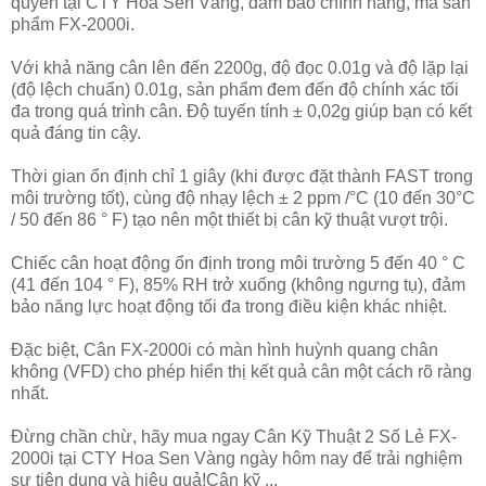
quyền tại CTY Hoa Sen Vàng, đảm bảo chính hãng, mã sản
phẩm FX-2000i.
Với khả năng cân lên đến 2200g, độ đọc 0.01g và độ lặp lại
(độ lệch chuẩn) 0.01g, sản phẩm đem đến độ chính xác tối
đa trong quá trình cân. Độ tuyến tính ± 0,02g giúp bạn có kết
quả đáng tin cậy.
Thời gian ổn định chỉ 1 giây (khi được đặt thành FAST trong
môi trường tốt), cùng độ nhạy lệch ± 2 ppm /°C (10 đến 30°C
/ 50 đến 86 ° F) tạo nên một thiết bị cân kỹ thuật vượt trội.
Chiếc cân hoạt động ổn định trong môi trường 5 đến 40 ° C
(41 đến 104 ° F), 85% RH trở xuống (không ngưng tụ), đảm
bảo năng lực hoạt động tối đa trong điều kiện khác nhiệt.
Đặc biệt, Cân FX-2000i có màn hình huỳnh quang chân
không (VFD) cho phép hiển thị kết quả cân một cách rõ ràng
nhất.
Đừng chần chừ, hãy mua ngay Cân Kỹ Thuật 2 Số Lẻ FX-
2000i tại CTY Hoa Sen Vàng ngày hôm nay để trải nghiệm
sự tiện dụng và hiệu quả!Cân kỹ ...