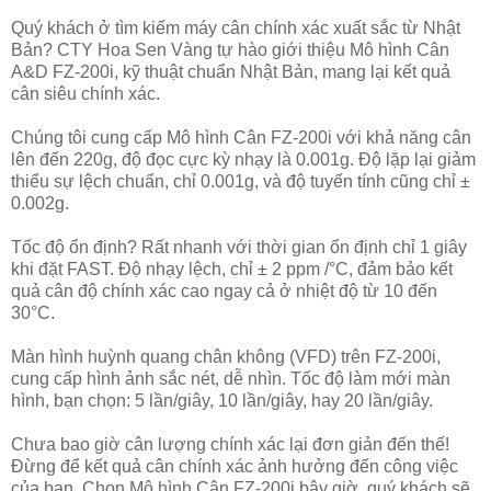
Quý khách ở tìm kiếm máy cân chính xác xuất sắc từ Nhật
Bản? CTY Hoa Sen Vàng tự hào giới thiệu Mô hình Cân
A&D FZ-200i, kỹ thuật chuẩn Nhật Bản, mang lại kết quả
cân siêu chính xác.
Chúng tôi cung cấp Mô hình Cân FZ-200i với khả năng cân
lên đến 220g, độ đọc cực kỳ nhạy là 0.001g. Độ lặp lại giảm
thiểu sự lệch chuẩn, chỉ 0.001g, và độ tuyến tính cũng chỉ ±
0.002g.
Tốc độ ổn định? Rất nhanh với thời gian ổn định chỉ 1 giây
khi đặt FAST. Độ nhạy lệch, chỉ ± 2 ppm /°C, đảm bảo kết
quả cân độ chính xác cao ngay cả ở nhiệt độ từ 10 đến
30°C.
Màn hình huỳnh quang chân không (VFD) trên FZ-200i,
cung cấp hình ảnh sắc nét, dễ nhìn. Tốc độ làm mới màn
hình, bạn chọn: 5 lần/giây, 10 lần/giây, hay 20 lần/giây.
Chưa bao giờ cân lượng chính xác lại đơn giản đến thế!
Đừng để kết quả cân chính xác ảnh hưởng đến công việc
của bạn. Chọn Mô hình Cân FZ-200i bây giờ, quý khách sẽ