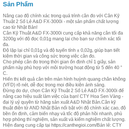
Sản Phẩm
Nâng cao độ chính xác trong quá trình cân đo với Cân Kỹ
Thuật 2 Số Lẻ A&D FX-3000i - một sản phẩm chất lượng
cao từ Nhật Bản!
Cân Kỹ Thuật A&D FX-3000i cung cấp khả năng cân tối đa
3200g với độ đọc 0,01g mang lại cho bạn sự chính xác tối
đa.
Độ lặp lại chỉ 0,01g và độ tuyến tính ± 0,02g, giúp bạn tiết
kiệm thời gian và công sức trong việc cân đo.
Cho phép cân đo trong thời gian ổn định chỉ 1 giây, sản
phẩm này phù hợp với môi trường hoạt động từ 5 đến 40 °
C.
Hiển thị kết quả cân trên màn hình huỳnh quang chân không
(VFD) rõ nét, dễ đọc trong mọi điều kiện ánh sáng.
Đừng do dự, chọn Cân Kỹ Thuật 2 Số Lẻ A&D FX-3000i để
nâng cao hiệu suất làm việc của bạn! CTY Hoa Sen Vàng -
đại lý uỷ quyền từ hãng sản xuất A&D Nhật Bản.Cân kỹ
thuật điện tử AND Nhật Bản nổi bật với độ chính xác cao, độ
bền ổn định, cảm biến nhạy và tốc độ phản hồi nhanh, phù
hợp phòng thí nghiệm, sản xuất và kiểm nghiệm chất lượng.
Hiện đang cung cấp tại https://canthegioi.com/Bán lẻ: CTY