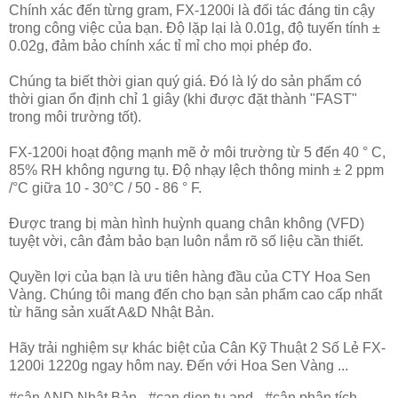
Chính xác đến từng gram, FX-1200i là đối tác đáng tin cậy
trong công việc của bạn. Độ lặp lại là 0.01g, độ tuyến tính ±
0.02g, đảm bảo chính xác tỉ mỉ cho mọi phép đo.
Chúng ta biết thời gian quý giá. Đó là lý do sản phẩm có
thời gian ổn định chỉ 1 giây (khi được đặt thành "FAST"
trong môi trường tốt).
FX-1200i hoạt động mạnh mẽ ở môi trường từ 5 đến 40 ° C,
85% RH không ngưng tụ. Độ nhạy lệch thông minh ± 2 ppm
/°C giữa 10 - 30°C / 50 - 86 ° F.
Được trang bị màn hình huỳnh quang chân không (VFD)
tuyệt vời, cân đảm bảo bạn luôn nắm rõ số liệu cần thiết.
Quyền lợi của bạn là ưu tiên hàng đầu của CTY Hoa Sen
Vàng. Chúng tôi mang đến cho bạn sản phẩm cao cấp nhất
từ hãng sản xuất A&D Nhật Bản.
Hãy trải nghiệm sự khác biệt của Cân Kỹ Thuật 2 Số Lẻ FX-
1200i 1220g ngay hôm nay. Đến với Hoa Sen Vàng ...
#cân AND Nhật Bản - #can dien tu and - #cân phân tích