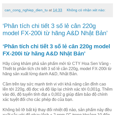
can_cong_nghiep_dien_tu
at
14:33
Không có nhận xét nào:
‘Phân tích chi tiết 3 số lẻ cân 220g
model FX-200i từ hãng A&D Nhật Bản’
‘Phân tích chi tiết 3 số lẻ cân 220g model
FX-200i từ hãng A&D Nhật Bản’
Hãy cùng khám phá sản phẩm mới từ CTY Hoa Sen Vàng -
Thiết bị phân tích chi tiết 3 số lẻ cân 220g, model FX-200i từ
hãng sản xuất lừng danh A&D, Nhật Bản.
Cầm trên tay sức mạnh tinh vi với khả năng cân đỉnh cao
lên tới 220g, độ đọc và độ lặp lại chính xác tới 0,001g. Thêm
vào đó, độ tuyến tính đạt ± 0,002 g giúp đảm bảo độ chính
xác tuyệt đối cho các phép đo của bạn.
Không bỏ lỡ bất kỳ thay đổi nhiệt độ nào, sản phẩm này đều
xuất sắc với độ nhạy lệch ± 2 ppm /°C trong khoảng 10 đến