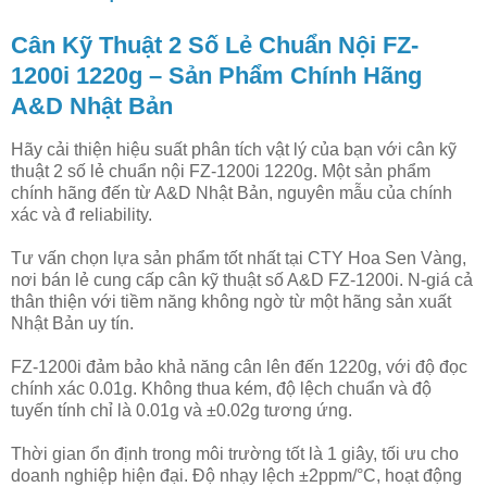
Cân Kỹ Thuật 2 Số Lẻ Chuẩn Nội FZ-
1200i 1220g – Sản Phẩm Chính Hãng
A&D Nhật Bản
Hãy cải thiện hiệu suất phân tích vật lý của bạn với cân kỹ
thuật 2 số lẻ chuẩn nội FZ-1200i 1220g. Một sản phẩm
chính hãng đến từ A&D Nhật Bản, nguyên mẫu của chính
xác và đ reliability.
Tư vấn chọn lựa sản phẩm tốt nhất tại CTY Hoa Sen Vàng,
nơi bán lẻ cung cấp cân kỹ thuật số A&D FZ-1200i. N-giá cả
thân thiện với tiềm năng không ngờ từ một hãng sản xuất
Nhật Bản uy tín.
FZ-1200i đảm bảo khả năng cân lên đến 1220g, với độ đọc
chính xác 0.01g. Không thua kém, độ lệch chuẩn và độ
tuyến tính chỉ là 0.01g và ±0.02g tương ứng.
Thời gian ổn định trong môi trường tốt là 1 giây, tối ưu cho
doanh nghiệp hiện đại. Độ nhạy lệch ±2ppm/°C, hoạt động