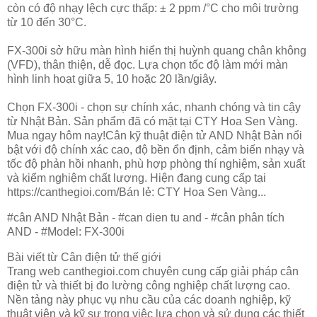
còn có độ nhạy lệch cực thấp: ± 2 ppm /°C cho môi trường
từ 10 đến 30°C.
FX-300i sở hữu màn hình hiển thị huỳnh quang chân không
(VFD), thân thiện, dễ đọc. Lựa chọn tốc độ làm mới màn
hình linh hoạt giữa 5, 10 hoặc 20 lần/giây.
Chọn FX-300i - chọn sự chính xác, nhanh chóng và tin cậy
từ Nhật Bản. Sản phẩm đã có mặt tại CTY Hoa Sen Vàng.
Mua ngay hôm nay!Cân kỹ thuật điện tử AND Nhật Bản nổi
bật với độ chính xác cao, độ bền ổn định, cảm biến nhạy và
tốc độ phản hồi nhanh, phù hợp phòng thí nghiệm, sản xuất
và kiểm nghiệm chất lượng. Hiện đang cung cấp tại
https://canthegioi.com/Bán lẻ: CTY Hoa Sen Vàng...
#cân AND Nhật Bản - #can dien tu and - #cân phân tích
AND - #Model: FX-300i
Bài viết từ Cân điện tử thế giới
Trang web canthegioi.com chuyên cung cấp giải pháp cân
điện tử và thiết bị đo lường công nghiệp chất lượng cao.
Nền tảng này phục vụ nhu cầu của các doanh nghiệp, kỹ
thuật viên và kỹ sư trong việc lựa chọn và sử dụng các thiết