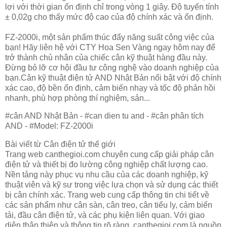
lợi với thời gian ổn định chỉ trong vòng 1 giây. Độ tuyến tính
± 0,02g cho thấy mức độ cao của độ chính xác và ổn định.
FZ-2000i, một sản phẩm thúc đẩy năng suất công việc của
bạn! Hãy liên hệ với CTY Hoa Sen Vàng ngay hôm nay để
trở thành chủ nhân của chiếc cân kỹ thuật hàng đầu này.
Đừng bỏ lỡ cơ hội đầu tư công nghệ vào doanh nghiệp của
bạn.Cân kỹ thuật điện tử AND Nhật Bản nổi bật với độ chính
xác cao, độ bền ổn định, cảm biến nhạy và tốc độ phản hồi
nhanh, phù hợp phòng thí nghiệm, sản...
#cân AND Nhật Bản - #can dien tu and - #cân phân tích
AND - #Model: FZ-2000i
Bài viết từ Cân điện tử thế giới
Trang web canthegioi.com chuyên cung cấp giải pháp cân
điện tử và thiết bị đo lường công nghiệp chất lượng cao.
Nền tảng này phục vụ nhu cầu của các doanh nghiệp, kỹ
thuật viên và kỹ sư trong việc lựa chọn và sử dụng các thiết
bị cân chính xác. Trang web cung cấp thông tin chi tiết về
các sản phẩm như cân sàn, cân treo, cân tiểu ly, cảm biến
tải, đầu cân điện tử, và các phụ kiện liên quan. Với giao
diện thân thiện và thông tin rõ ràng, canthegioi.com là nguồn