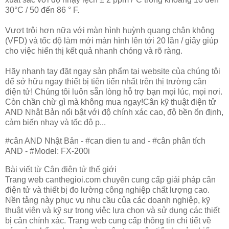
30°C / 50 đến 86 ° F.
Vượt trội hơn nữa với màn hình huỳnh quang chân không
(VFD) và tốc độ làm mới màn hình lên tới 20 lần / giây giúp
cho việc hiển thị kết quả nhanh chóng và rõ ràng.
Hãy nhanh tay đặt ngay sản phẩm tại website của chúng tôi
để sở hữu ngay thiết bị tiên tiến nhất trên thị trường cân
điện tử! Chúng tôi luôn sẵn lòng hỗ trợ bạn mọi lúc, mọi nơi.
Còn chần chừ gì mà không mua ngay!Cân kỹ thuật điện tử
AND Nhật Bản nổi bật với độ chính xác cao, độ bền ổn định,
cảm biến nhạy và tốc độ p...
#cân AND Nhật Bản - #can dien tu and - #cân phân tích
AND - #Model: FX-200i
Bài viết từ Cân điện tử thế giới
Trang web canthegioi.com chuyên cung cấp giải pháp cân
điện tử và thiết bị đo lường công nghiệp chất lượng cao.
Nền tảng này phục vụ nhu cầu của các doanh nghiệp, kỹ
thuật viên và kỹ sư trong việc lựa chọn và sử dụng các thiết
bị cân chính xác. Trang web cung cấp thông tin chi tiết về