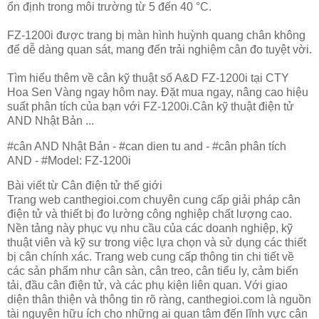
ổn định trong môi trường từ 5 đến 40 °C.
FZ-1200i được trang bị màn hình huỳnh quang chân không
để dễ dàng quan sát, mang đến trải nghiệm cân đo tuyệt vời.
Tìm hiểu thêm về cân kỹ thuật số A&D FZ-1200i tại CTY
Hoa Sen Vàng ngay hôm nay. Đặt mua ngay, nâng cao hiệu
suất phân tích của bạn với FZ-1200i.Cân kỹ thuật điện tử
AND Nhật Bản ...
#cân AND Nhật Bản - #can dien tu and - #cân phân tích
AND - #Model: FZ-1200i
Bài viết từ Cân điện tử thế giới
Trang web canthegioi.com chuyên cung cấp giải pháp cân
điện tử và thiết bị đo lường công nghiệp chất lượng cao.
Nền tảng này phục vụ nhu cầu của các doanh nghiệp, kỹ
thuật viên và kỹ sư trong việc lựa chọn và sử dụng các thiết
bị cân chính xác. Trang web cung cấp thông tin chi tiết về
các sản phẩm như cân sàn, cân treo, cân tiểu ly, cảm biến
tải, đầu cân điện tử, và các phụ kiện liên quan. Với giao
diện thân thiện và thông tin rõ ràng, canthegioi.com là nguồn
tài nguyên hữu ích cho những ai quan tâm đến lĩnh vực cân