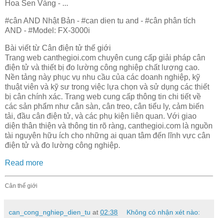
Hoa Sen Vàng - ...
#cân AND Nhật Bản - #can dien tu and - #cân phân tích
AND - #Model: FX-3000i
Bài viết từ Cân điện tử thế giới
Trang web canthegioi.com chuyên cung cấp giải pháp cân
điện tử và thiết bị đo lường công nghiệp chất lượng cao.
Nền tảng này phục vụ nhu cầu của các doanh nghiệp, kỹ
thuật viên và kỹ sư trong việc lựa chọn và sử dụng các thiết
bị cân chính xác. Trang web cung cấp thông tin chi tiết về
các sản phẩm như cân sàn, cân treo, cân tiểu ly, cảm biến
tải, đầu cân điện tử, và các phụ kiện liên quan. Với giao
diện thân thiện và thông tin rõ ràng, canthegioi.com là nguồn
tài nguyên hữu ích cho những ai quan tâm đến lĩnh vực cân
điện tử và đo lường công nghiệp.
Read more
Cân thế giới
can_cong_nghiep_dien_tu
at
02:38
Không có nhận xét nào: