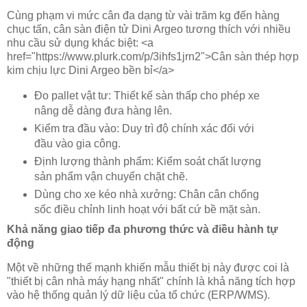
Cùng phạm vi mức cân đa dạng từ vài trăm kg đến hàng
chục tấn, cân sàn điện tử Dini Argeo tương thích với nhiều
nhu cầu sử dụng khác biệt: <a
href="https://www.plurk.com/p/3ihfs1jrn2">Cân sàn thép hợp
kim chịu lực Dini Argeo bền bỉ</a>
Đo pallet vật tư: Thiết kế sàn thấp cho phép xe
nâng dễ dàng đưa hàng lên.
Kiểm tra đầu vào: Duy trì độ chính xác đối với
đầu vào gia công.
Định lượng thành phẩm: Kiểm soát chất lượng
sản phẩm vận chuyển chặt chẽ.
Dùng cho xe kéo nhà xưởng: Chân cân chống
sốc điều chỉnh linh hoạt với bất cứ bề mặt sàn.
Khả năng giao tiếp đa phương thức và điều hành tự
động
Một về những thế mạnh khiến mẫu thiết bị này được coi là
"thiết bị cân nhà máy hạng nhất" chính là khả năng tích hợp
vào hệ thống quản lý dữ liệu của tổ chức (ERP/WMS).