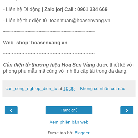
- Liên hệ Di động
| Zalo |or| Call : 0901 334 669
- Liên hệ thư điện tử: toanhtuan@hoasenvang.vn
~~~~~~~~~~~~~~~~~~~~~~~~~~~~~~~~~
Web_shop: hoasenvang.vn
~~~~~~~~~~~~~~~~~~~~~~~~~~~~~~~~~
Cân điện tử thương hiệu Hoa Sen Vàng
được thiết kế với
phong phú mẫu mã cùng với nhiều cấp tải trọng đa dạng.
can_cong_nghiep_dien_tu
at
10:00
Không có nhận xét nào:
‹
›
Trang chủ
Xem phiên bản web
Được tạo bởi
Blogger
.