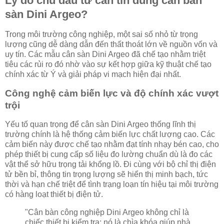
Lý do chủ đầu tư cần tin dùng cân bàn
sàn Dini Argeo?
Trong môi trường công nghiệp, một sai số nhỏ từ trọng
lượng cũng dễ dàng dẫn đến thất thoát lớn về nguồn vốn và
uy tín. Các mẫu cân sàn Dini Argeo đã chế tạo nhằm triệt
tiêu các rủi ro đó nhờ vào sự kết hợp giữa kỹ thuật chế tạo
chính xác từ Ý và giải pháp vi mạch hiện đại nhất.
Công nghệ cảm biến lực và độ chính xác vượt
trội
Yếu tố quan trọng để cân sàn Dini Argeo thống lĩnh thị
trường chính là hệ thống cảm biến lực chất lượng cao. Các
cảm biến này được chế tạo nhằm đạt tính nhạy bén cao, cho
phép thiết bị cung cấp số liệu đo lường chuẩn dù là đo các
vật thể sở hữu trọng tải khổng lồ. Đi cùng với bộ chỉ thị điện
tử bền bỉ, thông tin trọng lượng sẽ hiển thị minh bạch, tức
thời và hạn chế triệt để tình trạng loạn tín hiệu tại môi trường
có hàng loạt thiết bị điện tử.
"Cân bàn công nghiệp Dini Argeo không chỉ là
chiếc thiết bị kiểm tra; nó là chìa khóa giúp nhà