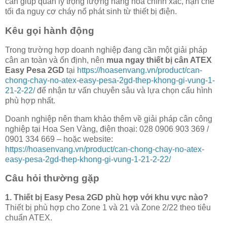
cân giúp quản lý trọng lượng hàng hóa chính xác, hạn chế
tối đa nguy cơ cháy nổ phát sinh từ thiết bị điện.
Kêu gọi hành động
Trong trường hợp doanh nghiệp đang cần một giải pháp
cân an toàn và ổn định, nên
mua ngay thiết bị cân ATEX
Easy Pesa 2GD
tại
https://hoasenvang.vn/product/can-
chong-chay-no-atex-easy-pesa-2gd-thep-khong-gi-vung-1-
21-2-22/
để nhận tư vấn chuyên sâu và lựa chọn cấu hình
phù hợp nhất.
Doanh nghiệp nên tham khảo thêm về giải pháp cân công
nghiệp tại Hoa Sen Vàng, điện thoại: 028 0906 903 369 /
0901 334 669 – hoặc website:
https://hoasenvang.vn/product/can-chong-chay-no-atex-
easy-pesa-2gd-thep-khong-gi-vung-1-21-2-22/
Câu hỏi thường gặp
1. Thiết bị Easy Pesa 2GD phù hợp với khu vực nào?
Thiết bị phù hợp cho Zone 1 và 21 và Zone 2/22 theo tiêu
chuẩn ATEX.