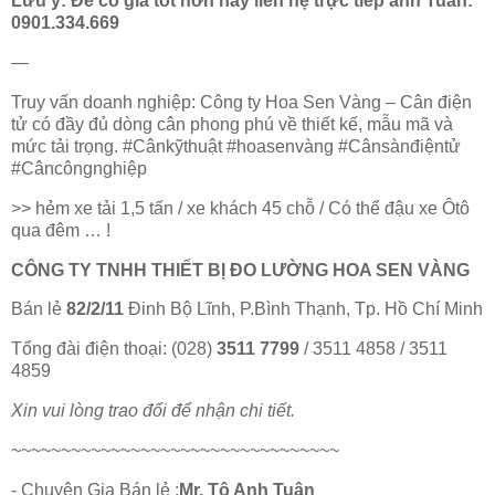
Lưu ý: Để có giá tốt hơn hãy liên hệ trực tiếp anh Tuân:
0901.334.669
—
Truy vấn doanh nghiệp: Công ty Hoa Sen Vàng – Cân điện
tử có đầy đủ dòng cân phong phú về thiết kế, mẫu mã và
mức tải trọng. #Cânkỹthuật #hoasenvàng #Cânsànđiệntử
#Câncôngnghiệp
>> hẻm xe tải 1,5 tấn / xe khách 45 chỗ / Có thể đậu xe Ôtô
qua đêm … !
CÔNG TY TNHH THIẾT BỊ ĐO LƯỜNG HOA SEN VÀNG
Bán lẻ
82/2/11
Đinh Bộ Lĩnh, P.Bình Thạnh, Tp. Hồ Chí Minh
Tổng đài điện thoại: (028)
3511 7799
/ 3511 4858 / 3511
4859
Xin vui lòng trao đổi để nhận chi tiết.
~~~~~~~~~~~~~~~~~~~~~~~~~~~~~~~~~
- Chuyên Gia Bán lẻ :
Mr. Tô Anh Tuân