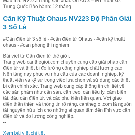
Mẫu mã: NV223 Hãng sản xuất: OHAUS – MỸ Xuất xứ:
Trung Quốc Bảo hành: 12 tháng
Cân Kỹ Thuật Ohaus NV223 Độ Phân Giải
3 Số Lẻ
#Cân điện tử 3 số lẻ - #cân điện tử Ohaus - #cân kỹ thuật
ohaus - #can phong thi nghiem
Bài viết từ Cân điện tử thế giới,
Trang web canthegioi.com chuyên cung cấp giải pháp cân
điện tử và thiết bị đo lường công nghiệp chất lượng cao.
Nền tảng này phục vụ nhu cầu của các doanh nghiệp, kỹ
thuật viên và kỹ sư trong việc lựa chọn và sử dụng các thiết
bị cân chính xác. Trang web cung cấp thông tin chi tiết về
các sản phẩm như cân sàn, cân treo, cân tiểu ly, cảm biến
tải, đầu cân điện tử, và các phụ kiện liên quan. Với giao
diện thân thiện và thông tin rõ ràng, canthegioi.com là nguồn
tài nguyên hữu ích cho những ai quan tâm đến lĩnh vực cân
điện tử và đo lường công nghiệp.
--
Xem bài viết chi tiết