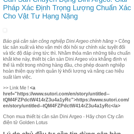
Pháp Xác Định Trọng Lượng Chuẩn Xác
Cho Vật Tư Hạng Nặng
Báo giá cân sàn công nghiệp Dini Argeo chính hãng
> Công
tác sản xuất và kho vận mới đòi hỏi sự chính xác tuyệt đối
và tốc độ đáp ứng tức thì. Nhằm thỏa mãn những tiêu chuẩn
khắt khe này, thiết bị cân sàn Dini Argeo vừa khẳng định vị
thế là một trong những hàng đầu, cho phép doanh nghiệp
hoàn thiện quy trình quản lý khối lượng và nâng cao hiệu
suất làm việc.
>> Link Me !
<a
href="https://www.sutori.com/en/story/untitled--
tQM4FZPdctW414rZ3u4a1yRc">https://www.sutori.com/
en/story/untitled--tQM4FZPdctW414rZ3u4a1yRc</a>
Chọn mua thiết bị cân sàn Dini Argeo - Hãy chọn Cty cân
điện tử Golden Lotus