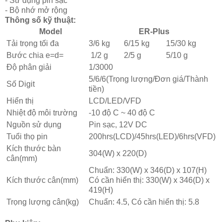
- Sử dụng pin sạc
- Bộ nhớ mở rộng
Thông số kỹ thuật:
Model
ER-Plus
Tải trọng tối đa
3/6 kg
6/15 kg
15/30 kg
Bước chia e=d=
1/2 g
2/5 g
5/10 g
Độ phân giải
1/3000
5/6/6(Trọng lượng/Đơn giá/Thành
Số Digit
tiền)
Hiển thị
LCD/LED/VFD
Nhiệt độ môi trường
-10 độ C ~ 40 độ C
Nguồn sử dụng
Pin sạc, 12V DC
Tuổi thọ pin
200hrs(LCD)/45hrs(LED)/6hrs(VFD)
Kích thước bàn
304(W) x 220(D)
cân(mm)
Chuẩn: 330(W) x 346(D) x 107(H)
Kích thước cân(mm)
Có cần hiển thị: 330(W) x 346(D) x
419(H)
Trọng lượng cân(kg)
Chuẩn: 4.5, Có cần hiển thị: 5.8