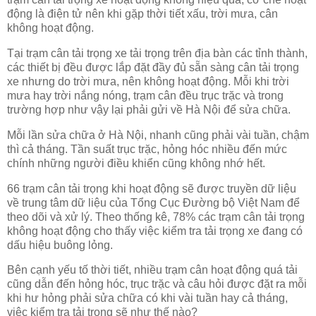
động là điện tử nên khi gặp thời tiết xấu, trời mưa, cân
không hoạt động.
Tại trạm cân tải trọng xe tải trọng trên địa bàn các tỉnh thành,
các thiết bị đều được lắp đặt đầy đủ sẵn sàng cân tải trọng
xe nhưng do trời mưa, nên không hoạt động. Mỗi khi trời
mưa hay trời nắng nóng, trạm cân đều trục trặc và trong
trường hợp như vậy lại phải gửi về Hà Nội để sửa chữa.
Mỗi lần sửa chữa ở Hà Nội, nhanh cũng phải vài tuần, chậm
thì cả tháng. Tần suất trục trặc, hỏng hóc nhiều đến mức
chính những người điều khiển cũng không nhớ hết.
66 trạm cân tải trọng khi hoạt động sẽ được truyền dữ liệu
về trung tâm dữ liệu của Tổng Cục Đường bộ Việt Nam để
theo dõi và xử lý. Theo thống kê, 78% các trạm cân tải trọng
không hoạt động cho thấy việc kiểm tra tải trọng xe đang có
dấu hiệu buông lỏng.
Bên cạnh yếu tố thời tiết, nhiều trạm cân hoạt động quá tải
cũng dẫn đến hỏng hóc, trục trặc và câu hỏi được đặt ra mỗi
khi hư hỏng phải sửa chữa có khi vài tuần hay cả tháng,
việc kiểm tra tải trọng sẽ như thế nào?