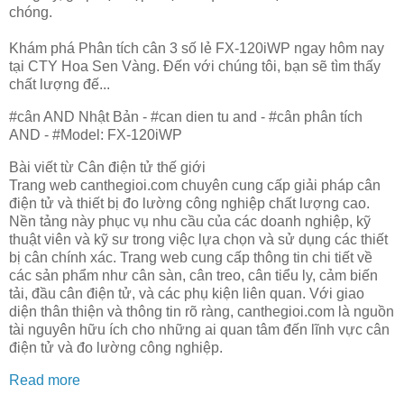
chóng.
Khám phá Phân tích cân 3 số lẻ FX-120iWP ngay hôm nay
tại CTY Hoa Sen Vàng. Đến với chúng tôi, bạn sẽ tìm thấy
chất lượng đế...
#cân AND Nhật Bản - #can dien tu and - #cân phân tích
AND - #Model: FX-120iWP
Bài viết từ Cân điện tử thế giới
Trang web canthegioi.com chuyên cung cấp giải pháp cân
điện tử và thiết bị đo lường công nghiệp chất lượng cao.
Nền tảng này phục vụ nhu cầu của các doanh nghiệp, kỹ
thuật viên và kỹ sư trong việc lựa chọn và sử dụng các thiết
bị cân chính xác. Trang web cung cấp thông tin chi tiết về
các sản phẩm như cân sàn, cân treo, cân tiểu ly, cảm biến
tải, đầu cân điện tử, và các phụ kiện liên quan. Với giao
diện thân thiện và thông tin rõ ràng, canthegioi.com là nguồn
tài nguyên hữu ích cho những ai quan tâm đến lĩnh vực cân
điện tử và đo lường công nghiệp.
Read more