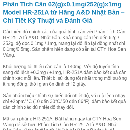
Phân Tích Cân 62(g)x0.1mg/252(g)x1mg
Model HR-251A từ Hãng A&D Nhật Bản –
Chi Tiết Kỹ Thuật và Đánh Giá
Cải thiện độ chính xác của quá trình cân với Phân Tích Cân
HR-251A từ A&D, Nhật Bản. Khả năng cân lên đến 62g /
252g, độ đọc 0.1mg / 1mg, mang lại độ lặp lại đồng nhất chỉ
0.1mg/0.5mg. Sản phẩm hiện đang có sẵn tại CTY Hoa Sen
Vàng.
Khối lượng tối thiểu cần cân là 140mg. Với độ tuyến tính
sang độ lệch ±0.3mg / ±1mg, HR-251A đảm bảo kết quả cân
chính xác mỗi lần. Thiết bị sử dụng tốt nhất trong môi trường
ít rung động, thời gian ổn định chỉ 2 giây.
Sản phẩm hiệu chỉnh sự biến đổi nhiệt độ, với độ lệch nhạy
chỉ ±2ppm/ °C (10 đến 30°C/ 50 đến 86°F), đảm bảo kết quả
cân chính xác dù nhiệt độ thay đổi.
Mã sản phẩm: HR-251A. Đặt hàng ngay tại CTY Hoa Sen
Vàng để sở hữu Phân Tích Cân HR-251A từ A&D, Nhật