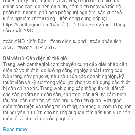
Bản!Cân kỹ thuật điện tử AND Nhật Bản nổi bật với độ
chính xác cao, độ bền ổn định, cảm biến nhạy và tốc độ
phản hồi nhanh, phù hợp phòng thí nghiệm, sản xuất và
kiểm nghiệm chất lượng. Hiện đang cung cấp tại
https://canthegioi.com/Bán lẻ: CTY Hoa Sen Vàng - Hãng
sản xuất: A&D...
#cân AND Nhật Bản - #can dien tu and - #cân phân tích
AND - #Model: HR-251A
Bài viết từ Cân điện tử thế giới
Trang web canthegioi.com chuyên cung cấp giải pháp cân
điện tử và thiết bị đo lường công nghiệp chất lượng cao.
Nền tảng này phục vụ nhu cầu của các doanh nghiệp, kỹ
thuật viên và kỹ sư trong việc lựa chọn và sử dụng các thiết
bị cân chính xác. Trang web cung cấp thông tin chi tiết về
các sản phẩm như cân sàn, cân treo, cân tiểu ly, cảm biến
tải, đầu cân điện tử, và các phụ kiện liên quan. Với giao
diện thân thiện và thông tin rõ ràng, canthegioi.com là nguồn
tài nguyên hữu ích cho những ai quan tâm đến lĩnh vực cân
điện tử và đo lường công nghiệp.
Read more