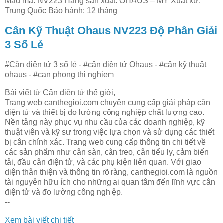
Mẫu mã: NV223 Hãng sản xuất: OHAUS – MỸ Xuất xứ:
Trung Quốc Bảo hành: 12 tháng
Cân Kỹ Thuật Ohaus NV223 Độ Phân Giải
3 Số Lẻ
#Cân điện tử 3 số lẻ - #cân điện tử Ohaus - #cân kỹ thuật
ohaus - #can phong thi nghiem
Bài viết từ Cân điện tử thế giới,
Trang web canthegioi.com chuyên cung cấp giải pháp cân
điện tử và thiết bị đo lường công nghiệp chất lượng cao.
Nền tảng này phục vụ nhu cầu của các doanh nghiệp, kỹ
thuật viên và kỹ sư trong việc lựa chọn và sử dụng các thiết
bị cân chính xác. Trang web cung cấp thông tin chi tiết về
các sản phẩm như cân sàn, cân treo, cân tiểu ly, cảm biến
tải, đầu cân điện tử, và các phụ kiện liên quan. Với giao
diện thân thiện và thông tin rõ ràng, canthegioi.com là nguồn
tài nguyên hữu ích cho những ai quan tâm đến lĩnh vực cân
điện tử và đo lường công nghiệp.
--
Xem bài viết chi tiết