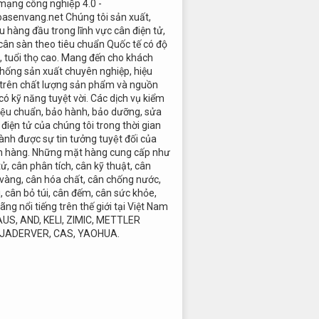
 mạng công nghiệp 4.0 -
oasenvang.net Chúng tôi sản xuất,
 hàng đầu trong lĩnh vực cân điện tử,
cân sàn theo tiêu chuẩn Quốc tế có độ
c, tuổi thọ cao. Mang đến cho khách
hống sản xuất chuyên nghiệp, hiệu
 trên chất lượng sản phẩm và nguồn
có kỹ năng tuyệt vời. Các dịch vụ kiểm
 hiệu chuẩn, bảo hành, bảo dưỡng, sửa
điện tử của chúng tôi trong thời gian
ành được sự tin tưởng tuyệt đối của
h hàng. Những mặt hàng cung cấp như
tử, cân phân tích, cân kỹ thuật, cân
 vàng, cân hóa chất, cân chống nước,
i, cân bỏ túi, cân đếm, cân sức khỏe,
ãng nổi tiếng trên thế giới tại Việt Nam
AUS, AND, KELI, ZIMIC, METTLER
 JADERVER, CAS, YAOHUA.