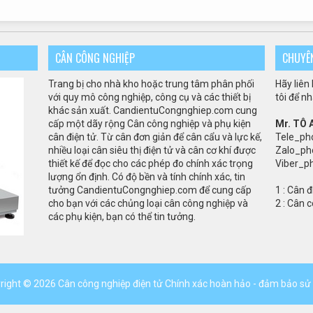
CÂN CÔNG NGHIỆP
CHUYÊ
Trang bị cho
nhà kho
hoặc trung tâm
phân phối
Hãy liên
với quy mô
công nghiệp
,
công cụ và
các thiết bị
tôi để n
khác
sản xuất
.
CandientuCongnghiep.com
cung
cấp
một dãy rộng
Cân
công nghiệp và
phụ kiện
Mr. TÔ
cân điện tử.
Từ
cân
đơn giản để
cân
cẩu
và
lực kế
,
Tele_ph
nhiều loại
cân siêu thị điện tử và
cân
cơ khí
được
Zalo_ph
thiết kế
để
đọc
cho các phép đo
chính xác
trọng
Viber_p
lượng
ổn định
.
Có
độ bền
và tính
chính xác
,
tin
tưởng
CandientuCongnghiep.com
để
cung cấp
1 :
Cân đ
cho bạn
với
các
chủng loại cân
công nghiệp
và
2 :
Cân c
các phụ kiện
, bạn có thể
tin tưởng.
right ©
2026
Cân công nghiệp điện tử
Chính xác hoàn hảo - đảm bảo sử