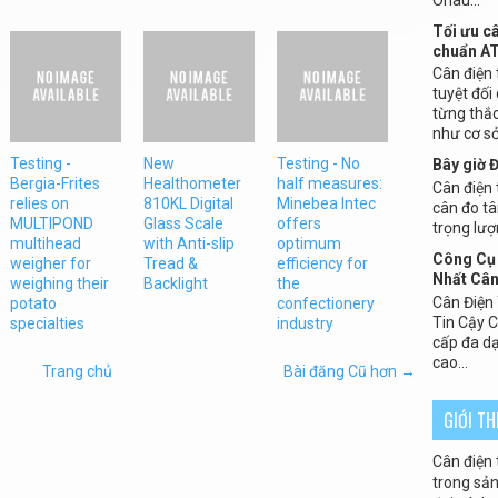
Tối ưu c
chuẩn A
Cân điện 
tuyệt đối
từng thắc
như cơ sở 
Testing -
New
Testing - No
Bây giờ 
Bergia-Frites
Healthometer
half measures:
Cân điện t
relies on
810KL Digital
Minebea Intec
cân đo tâ
MULTIPOND
Glass Scale
offers
trọng lượ
multihead
with Anti-slip
optimum
Công Cụ 
weigher for
Tread &
efficiency for
Nhất Cân
weighing their
Backlight
the
Cân Điện
potato
confectionery
Tin Cậy 
specialties
industry
cấp đa dạ
cao...
Trang chủ
Bài đăng Cũ hơn →
GIỚI T
Cân điện 
trong sản 