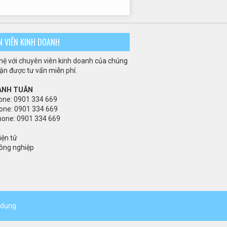
N VIÊN KINH DOANH
 hệ với chuyên viên kinh doanh của chúng
hận được tư vấn miễn phí.
 ANH TUÂN
one: 0901 334 669
one: 0901 334 669
hone: 0901 334 669
iện tử
ông nghiệp
 dụng