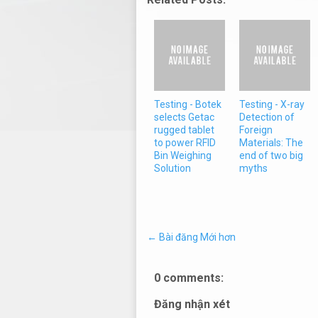
Testing - Botek
Testing - X-ray
selects Getac
Detection of
rugged tablet
Foreign
to power RFID
Materials: The
Bin Weighing
end of two big
Solution
myths
← Bài đăng Mới hơn
0 comments:
Đăng nhận xét