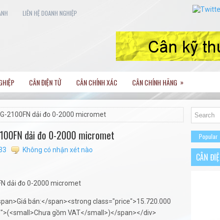
ANH
LIÊN HỆ DOANH NGHIỆP
»
GHIỆP
CÂN ĐIỆN TỬ
CÂN CHÍNH XÁC
CÂN CHÍNH HÃNG
 TG-2100FN dải đo 0-2000 micromet
-2100FN dải đo 0-2000 micromet
Popular
33
Không có nhận xét nào
CÂN ĐI
span>Giá bán:</span><strong class="price">15.720.000
-3">(<small>Chưa gồm VAT</small>)</span></div>