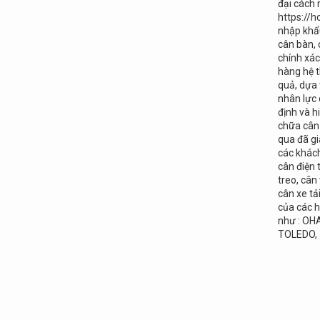
đại cách
https://h
nhập khẩu
cân bàn, 
chính xá
hàng hệ t
quả, dựa
nhân lực 
định và
chữa cân 
qua đã gi
các khác
cân điện 
treo, cân
cân xe tả
của các h
như : OH
TOLEDO,