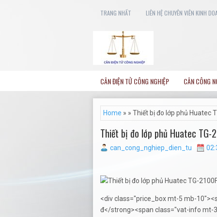
TRANG NHẤT
LIÊN HỆ CHUYÊN VIÊN KINH DO
CÂN ĐIỆN TỬ CÔNG NGHIỆP
CÂN CÔNG N
Home
» » Thiết bị đo lớp phủ Huatec
Thiết bị đo lớp phủ Huatec TG
can_cong_nghiep_dien_tu
02:
<div class="price_box mt-5 mb-10"><
đ</strong><span class="vat-info mt