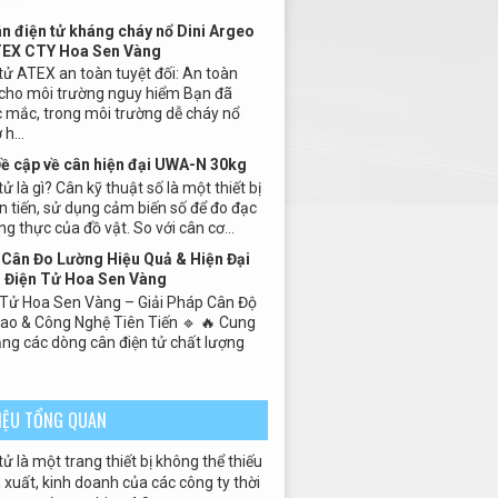
ân điện tử kháng cháy nổ Dini Argeo
TEX CTY Hoa Sen Vàng
tử ATEX an toàn tuyệt đối: An toàn
 cho môi trường nguy hiểm Bạn đã
 mắc, trong môi trường dễ cháy nổ
h...
Đề cập về cân hiện đại UWA-N 30kg
ử là gì? Cân kỹ thuật số là một thiết bị
n tiến, sử dụng cảm biến số để đo đạc
ng thực của đồ vật. So với cân cơ...
Cân Đo Lường Hiệu Quả & Hiện Đại
 Điện Tử Hoa Sen Vàng
 Tử Hoa Sen Vàng – Giải Pháp Cân Độ
Cao & Công Nghệ Tiên Tiến 🔹 🔥 Cung
ng các dòng cân điện tử chất lượng
HIỆU TỔNG QUAN
tử là một trang thiết bị không thể thiếu
xuất, kinh doanh của các công ty thời