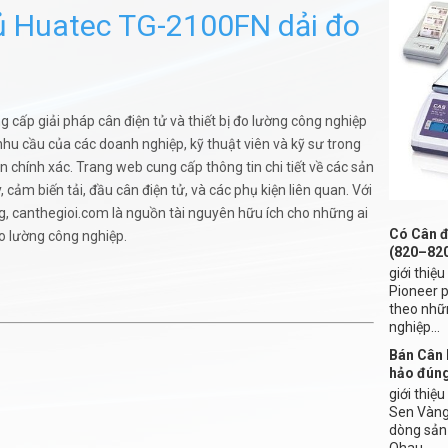
hủ Huatec TG-2100FN dải đo
cấp giải pháp cân điện tử và thiết bị đo lường công nghiệp
hu cầu của các doanh nghiệp, kỹ thuật viên và kỹ sư trong
ân chính xác. Trang web cung cấp thông tin chi tiết về các sản
 cảm biến tải, đầu cân điện tử, và các phụ kiện liên quan. Với
àng, canthegioi.com là nguồn tài nguyên hữu ích cho những ai
Có Cân đ
đo lường công nghiệp.
(820–82
giới thiệ
Pioneer 
theo nhữ
nghiệp...
Bán Cân 
hảo đún
giới thiệ
Sen Vàng 
dòng sản
Ohau...