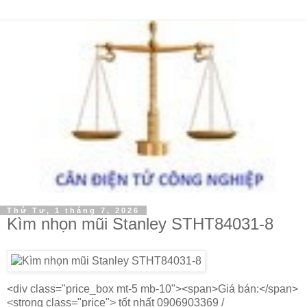
Thứ Tư, 1 tháng 7, 2026
Kìm nhọn mũi Stanley STHT84031-8
<div class="price_box mt-5 mb-10"><span>Giá bán:</span>
<strong class="price"> tốt nhất 0906903369 /