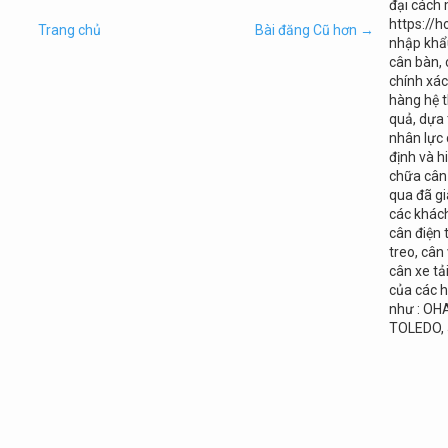
đại cách
https://h
Trang chủ
Bài đăng Cũ hơn →
nhập khẩu
cân bàn, 
chính xá
hàng hệ t
quả, dựa
nhân lực 
định và
chữa cân 
qua đã gi
các khác
cân điện 
treo, cân
cân xe tả
của các h
như : OH
TOLEDO,