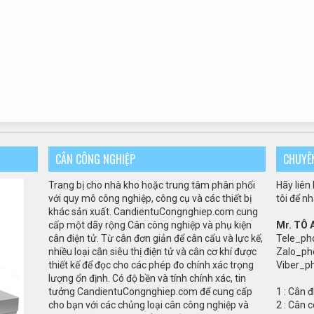
CÂN CÔNG NGHIỆP
CHUYÊ
Trang bị cho
nhà kho
hoặc trung tâm
phân phối
Hãy liên
với quy mô
công nghiệp
,
công cụ và
các thiết bị
tôi để n
khác
sản xuất
.
CandientuCongnghiep.com
cung
cấp
một dãy rộng
Cân
công nghiệp và
phụ kiện
Mr. TÔ
cân điện tử.
Từ
cân
đơn giản để
cân
cẩu
và
lực kế
,
Tele_ph
nhiều loại
cân siêu thị điện tử và
cân
cơ khí
được
Zalo_ph
thiết kế
để
đọc
cho các phép đo
chính xác
trọng
Viber_p
lượng
ổn định
.
Có
độ bền
và tính
chính xác
,
tin
tưởng
CandientuCongnghiep.com
để
cung cấp
1 :
Cân đ
cho bạn
với
các
chủng loại cân
công nghiệp
và
2 :
Cân c