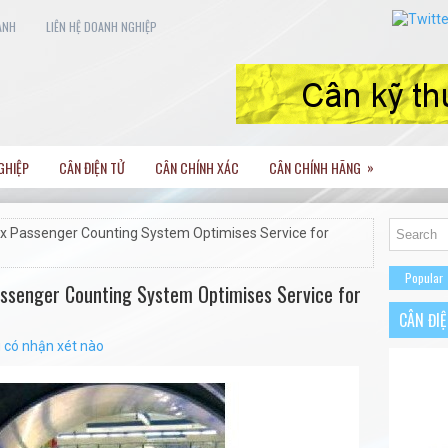
ANH
LIÊN HỆ DOANH NGHIỆP
»
GHIỆP
CÂN ĐIỆN TỬ
CÂN CHÍNH XÁC
CÂN CHÍNH HÃNG
nix Passenger Counting System Optimises Service for
Popular
assenger Counting System Optimises Service for
CÂN ĐI
 có nhận xét nào