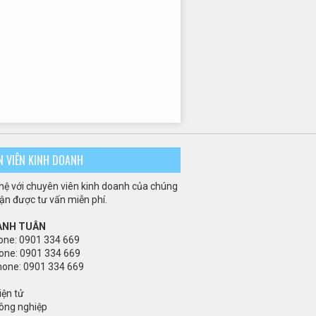
N VIÊN KINH DOANH
 hệ với chuyên viên kinh doanh của chúng
hận được tư vấn miễn phí.
 ANH TUÂN
one: 0901 334 669
one: 0901 334 669
hone: 0901 334 669
iện tử
ông nghiệp