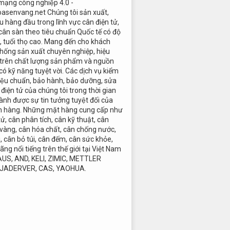
 mạng công nghiệp 4.0 -
oasenvang.net Chúng tôi sản xuất,
 hàng đầu trong lĩnh vực cân điện tử,
cân sàn theo tiêu chuẩn Quốc tế có độ
c, tuổi thọ cao. Mang đến cho khách
hống sản xuất chuyên nghiệp, hiệu
 trên chất lượng sản phẩm và nguồn
có kỹ năng tuyệt vời. Các dịch vụ kiểm
 hiệu chuẩn, bảo hành, bảo dưỡng, sửa
điện tử của chúng tôi trong thời gian
ành được sự tin tưởng tuyệt đối của
h hàng. Những mặt hàng cung cấp như
tử, cân phân tích, cân kỹ thuật, cân
 vàng, cân hóa chất, cân chống nước,
i, cân bỏ túi, cân đếm, cân sức khỏe,
ãng nổi tiếng trên thế giới tại Việt Nam
AUS, AND, KELI, ZIMIC, METTLER
 JADERVER, CAS, YAOHUA.