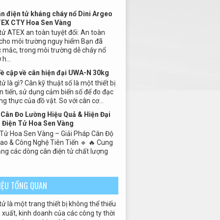
ân điện tử kháng cháy nổ Dini Argeo
TEX CTY Hoa Sen Vàng
tử ATEX an toàn tuyệt đối: An toàn
 cho môi trường nguy hiểm Bạn đã
 mắc, trong môi trường dễ cháy nổ
h...
Đề cập về cân hiện đại UWA-N 30kg
ử là gì? Cân kỹ thuật số là một thiết bị
n tiến, sử dụng cảm biến số để đo đạc
ng thực của đồ vật. So với cân cơ...
Cân Đo Lường Hiệu Quả & Hiện Đại
 Điện Tử Hoa Sen Vàng
 Tử Hoa Sen Vàng – Giải Pháp Cân Độ
Cao & Công Nghệ Tiên Tiến 🔹 🔥 Cung
ng các dòng cân điện tử chất lượng
HIỆU TỔNG QUAN
tử là một trang thiết bị không thể thiếu
xuất, kinh doanh của các công ty thời