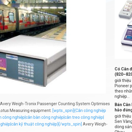
Có Cân đ
(820–82
giới thiệ
Pioneer 
theo nhữ
nghiệp...
s Avery Weigh-Tronix Passenger Counting System Optimises
Bán Cân 
hảo đún
 Lotus Measuring equipment.
[wpts_spin]{Cân công nghiệp
giới thiệ
àn công nghiệp|cân bàn công nghiệp|cân treo công nghiệp|
Sen Vàng 
ghiệp|cân kỹ thuật công nghiệp}[/wpts_spin]
Avery Weigh-
dòng sản
Ohau...