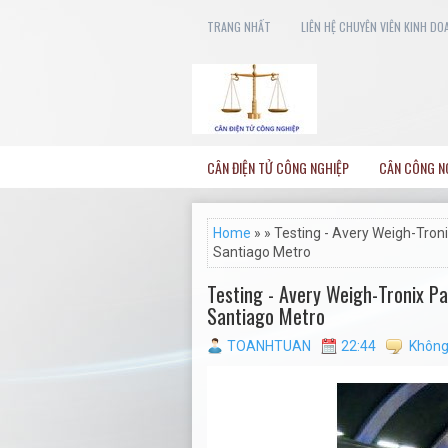
TRANG NHẤT
LIÊN HỆ CHUYÊN VIÊN KINH DO
CÂN ĐIỆN TỬ CÔNG NGHIỆP
CÂN CÔNG N
Home
» » Testing - Avery Weigh-Tro
Santiago Metro
Testing - Avery Weigh-Tronix P
Santiago Metro
TOANHTUAN
22:44
Không