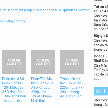
Tối ưu c
Weigh-Tronix Passenger Counting System Optimises Service
chuẩn A
Cân điện 
tuyệt đối
oasenvang.com.vn
từng thắc
như cơ sở 
Bây giờ 
Cân điện t
cân đo tâ
trọng lượ
Công Cụ 
Nhất Cân
Cân Điện
Tin Cậy 
cấp đa dạ
cao...
Phân tích 3 Số
Phân Tích Mô
‘Phân tích chi
Lẻ với Cân FX-
hình Cân Số Lẻ
tiết 3 số lẻ cân
120i 122g của
A&D FZ-200i
220g model FX-
GIỚI T
A&D Nhật Bản
220g – Kỹ
200i từ hãng
– Mô Hình Phân
Thuật Chuẩn
A&D Nhật Bản’
Cân điện 
Tích Chi Tiết
Nhật Bản
trong sản 