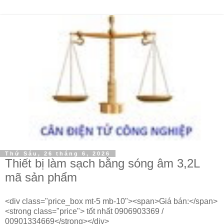
Thứ Sáu, 26 tháng 6, 2026
Thiết bị làm sạch bằng sóng âm 3,2L
mã sản phẩm
<div class="price_box mt-5 mb-10"><span>Giá bán:</span>
<strong class="price"> tốt nhất 0906903369 /
00901334669</strong></div>