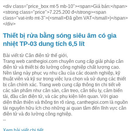
<div class="price_box mt-5 mb-10"><span>Giá bán:</span>
<strong class="price">7.225.200 đ</strong><span
class="vat-info mt-3">(<small>Đã gồm VAT</small>)</span>
</div>
Thiết bị rửa bằng sóng siêu âm có gia
nhiệt TP-03 dung tích 6,5 lít
Bài viết từ Cân điện tử thế giới,
Trang web canthegioi.com chuyên cung cấp giải pháp cân
điện tử và thiết bị đo lường công nghiệp chất lượng cao.
Nền tảng này phục vụ nhu cầu của các doanh nghiệp, kỹ
thuật viên và kỹ sư trong việc lựa chọn và sử dụng các thiết
bị cân chính xác. Trang web cung cấp thông tin chi tiết về
các sản phẩm như cân sàn, cân treo, cân tiểu ly, cảm biến
tải, đầu cân điện tử, và các phụ kiện liên quan. Với giao
diện thân thiện và thông tin rõ ràng, canthegioi.com là nguồn
tài nguyên hữu ích cho những ai quan tâm đến lĩnh vực cân
điện tử và đo lường công nghiệp.
--
Xem bài viết chi tiết