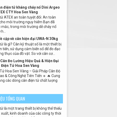
ân điện tử kháng cháy nổ Dini Argeo
TEX CTY Hoa Sen Vàng
tử ATEX an toàn tuyệt đối: An toàn
 cho môi trường nguy hiểm Bạn đã
 mắc, trong môi trường dễ cháy nổ
h...
Đề cập về cân hiện đại UWA-N 30kg
ử là gì? Cân kỹ thuật số là một thiết bị
n tiến, sử dụng cảm biến số để đo đạc
ng thực của đồ vật. So với cân cơ...
Cân Đo Lường Hiệu Quả & Hiện Đại
 Điện Tử Hoa Sen Vàng
 Tử Hoa Sen Vàng – Giải Pháp Cân Độ
Cao & Công Nghệ Tiên Tiến 🔹 🔥 Cung
ng các dòng cân điện tử chất lượng
HIỆU TỔNG QUAN
tử là một trang thiết bị không thể thiếu
xuất, kinh doanh của các công ty thời