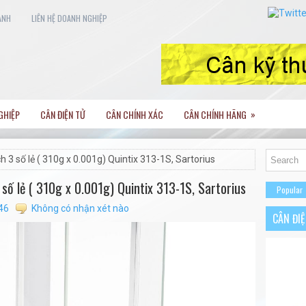
ANH
LIÊN HỆ DOANH NGHIỆP
»
GHIỆP
CÂN ĐIỆN TỬ
CÂN CHÍNH XÁC
CÂN CHÍNH HÃNG
h 3 số lẻ ( 310g x 0.001g) Quintix 313-1S, Sartorius
số lẻ ( 310g x 0.001g) Quintix 313-1S, Sartorius
Popular
46
Không có nhận xét nào
CÂN ĐI