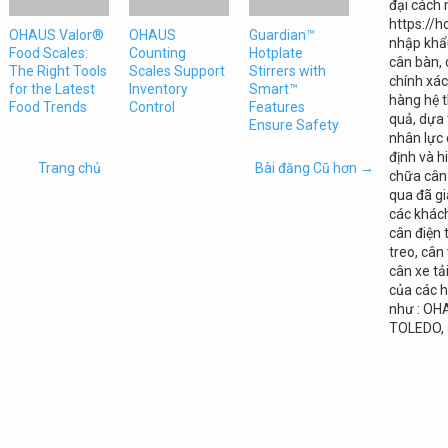
đại cách
https://h
OHAUS Valor®
OHAUS
Guardian™
nhập khẩu
Food Scales:
Counting
Hotplate
cân bàn, 
The Right Tools
Scales Support
Stirrers with
chính xá
for the Latest
Inventory
Smart™
hàng hệ t
Food Trends
Control
Features
quả, dựa
Ensure Safety
nhân lực 
định và
Trang chủ
Bài đăng Cũ hơn →
chữa cân 
qua đã gi
các khác
cân điện 
treo, cân
cân xe tả
của các h
như : OH
TOLEDO,