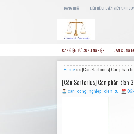
TRANG NHẤT
LIÊN HỆ CHUYÊN VIÊN KINH DO
CÂN ĐIỆN TỬ CÔNG NGHIỆP
CÂN CÔNG N
Home
» » [Cân Sartorius] Cân phân tíc
[Cân Sartorius] Cân phân tích 3 
can_cong_nghiep_dien_tu
06: