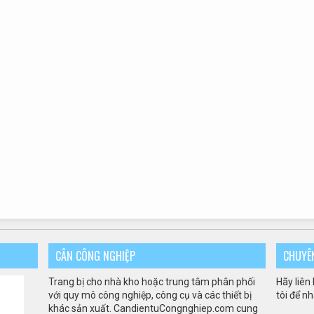
CÂN CÔNG NGHIỆP
CHUYÊ
Trang bị cho
nhà kho
hoặc trung tâm
phân phối
Hãy liên
với quy mô
công nghiệp
,
công cụ và
các thiết bị
tôi để n
khác
sản xuất
.
CandientuCongnghiep.com
cung