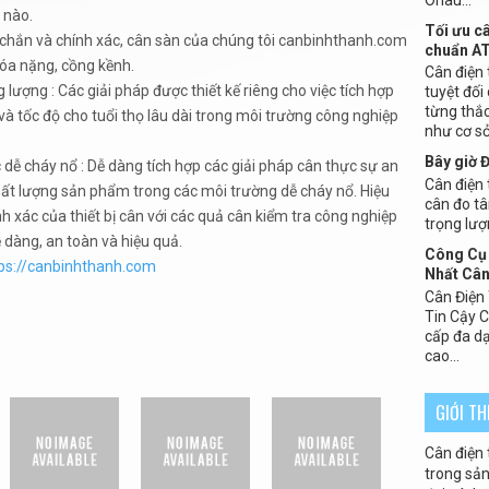
 nào.
Tối ưu c
 chắn và chính xác, cân sàn của chúng tôi canbinhthanh.com
chuẩn A
óa nặng, cồng kềnh.
Cân điện 
 lượng : Các giải pháp được thiết kế riêng cho việc tích hợp
tuyệt đối
từng thắc
i và tốc độ cho tuổi thọ lâu dài trong môi trường công nghiệp
như cơ sở 
Bây giờ 
dễ cháy nổ : Dễ dàng tích hợp các giải pháp cân thực sự an
Cân điện t
ất lượng sản phẩm trong các môi trường dễ cháy nổ. Hiệu
cân đo tâ
 xác của thiết bị cân với các quả cân kiểm tra công nghiệp
trọng lượ
 dàng, an toàn và hiệu quả.
Công Cụ 
ps://canbinhthanh.com
Nhất Cân
Cân Điện
Tin Cậy 
cấp đa dạ
cao...
GIỚI T
Cân điện 
trong sản 