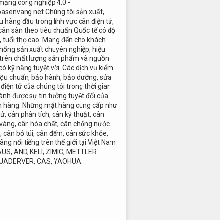
 mạng công nghiệp 4.0 -
oasenvang.net Chúng tôi sản xuất,
 hàng đầu trong lĩnh vực cân điện tử,
cân sàn theo tiêu chuẩn Quốc tế có độ
c, tuổi thọ cao. Mang đến cho khách
hống sản xuất chuyên nghiệp, hiệu
 trên chất lượng sản phẩm và nguồn
có kỹ năng tuyệt vời. Các dịch vụ kiểm
 hiệu chuẩn, bảo hành, bảo dưỡng, sửa
điện tử của chúng tôi trong thời gian
ành được sự tin tưởng tuyệt đối của
h hàng. Những mặt hàng cung cấp như
tử, cân phân tích, cân kỹ thuật, cân
 vàng, cân hóa chất, cân chống nước,
i, cân bỏ túi, cân đếm, cân sức khỏe,
ãng nổi tiếng trên thế giới tại Việt Nam
AUS, AND, KELI, ZIMIC, METTLER
 JADERVER, CAS, YAOHUA.