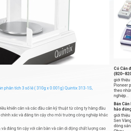
Có Cân đ
(820–82
giới thiệ
Pioneer 
n phân tích 3 số lẻ ( 310g x 0.001g) Quintix 313-1S,
theo nhữ
nghiệp...
Bán Cân 
 Điều khiển cân và các đầu cân kỹ thuật từ công ty hàng đầu
hảo đún
, chính xác và đáng tin cậy cho môi trường công nghiệp khắc
giới thiệ
Sen Vàng 
dòng sản
ả và đáng tin cậy với cân bàn và cân di động chất lượng cao
Ohau...