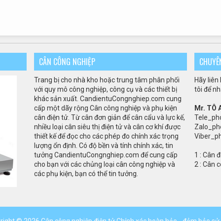
CÂN CÔNG NGHIỆP
CHUYÊ
Trang bị cho
nhà kho
hoặc trung tâm
phân phối
Hãy liên
với quy mô
công nghiệp
,
công cụ và
các thiết bị
tôi để n
khác
sản xuất
.
CandientuCongnghiep.com
cung
cấp
một dãy rộng
Cân
công nghiệp và
phụ kiện
Mr. TÔ
cân điện tử.
Từ
cân
đơn giản để
cân
cẩu
và
lực kế
,
Tele_ph
nhiều loại
cân siêu thị điện tử và
cân
cơ khí
được
Zalo_ph
thiết kế
để
đọc
cho các phép đo
chính xác
trọng
Viber_p
lượng
ổn định
.
Có
độ bền
và tính
chính xác
,
tin
tưởng
CandientuCongnghiep.com
để
cung cấp
1 :
Cân đ
cho bạn
với
các
chủng loại cân
công nghiệp
và
2 :
Cân c
các phụ kiện
, bạn có thể
tin tưởng.