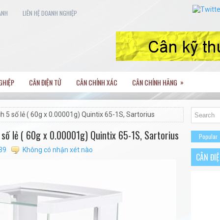
ANH
LIÊN HỆ DOANH NGHIỆP
»
GHIỆP
CÂN ĐIỆN TỬ
CÂN CHÍNH XÁC
CÂN CHÍNH HÃNG
h 5 số lẻ ( 60g x 0.00001g) Quintix 65-1S, Sartorius
 số lẻ ( 60g x 0.00001g) Quintix 65-1S, Sartorius
Popular
39
Không có nhận xét nào
CÂN ĐI