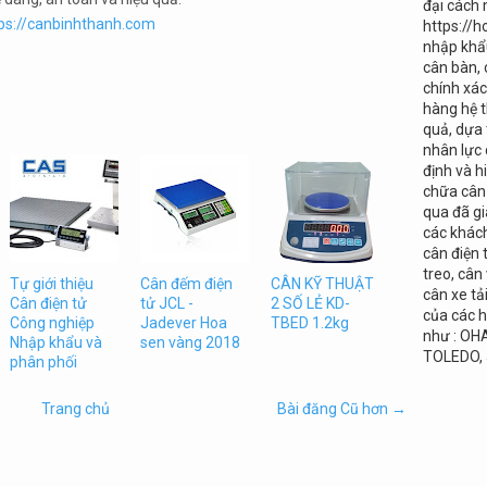
đại cách
ps://canbinhthanh.com
https://h
nhập khẩu
cân bàn, 
chính xá
hàng hệ t
quả, dựa
nhân lực 
định và
chữa cân 
qua đã gi
các khác
cân điện 
treo, cân
Tự giới thiệu
Cân đếm điện
CÂN KỸ THUẬT
cân xe tả
Cân điện tử
tử JCL -
2 SỐ LẺ KD-
của các h
Công nghiệp
Jadever Hoa
TBED 1.2kg
như : OH
Nhập khẩu và
sen vàng 2018
TOLEDO,
phân phối
Trang chủ
Bài đăng Cũ hơn →