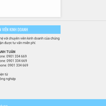
N VIÊN KINH DOANH
 hệ với chuyên viên kinh doanh của chúng
hận được tư vấn miễn phí.
 ANH TUÂN
one: 0901 334 669
one: 0901 334 669
hone: 0901 334 669
iện tử
ông nghiệp