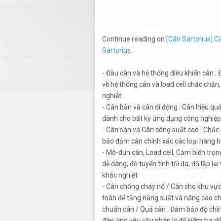
Continue reading on
[Cân Sartorius] Câ
Sartorius
.
- Đầu cân và hệ thống điều khiển cân :
về hệ thống cân và load cell chắc chắn
nghiệt.
- Cân bàn và cân di động : Cân hiệu qu
dành cho bất kỳ ứng dụng công nghiệp
- Cân sàn và Cân công suất cao : Chắc
bảo đảm cân chính xác các loại hàng h
- Mô-đun cân, Load cell, Cảm biến trọng
dễ dàng, độ tuyến tính tối đa, độ lặp lạ
khắc nghiệt
- Cân chống cháy nổ / Cân cho khu vực 
toàn để tăng năng suất và nâng cao ch
chuẩn cân / Quả cân : Đảm bảo độ chính
đáp ứng yêu cầu pháp lý để kiểm tra dễ