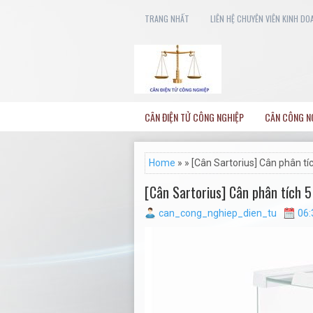
TRANG NHẤT
LIÊN HỆ CHUYÊN VIÊN KINH DO
CÂN ĐIỆN TỬ CÔNG NGHIỆP
CÂN CÔNG N
Home
» » [Cân Sartorius] Cân phân tíc
[Cân Sartorius] Cân phân tích 5
can_cong_nghiep_dien_tu
06: