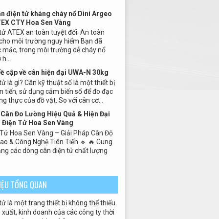
ân điện tử kháng cháy nổ Dini Argeo
TEX CTY Hoa Sen Vàng
tử ATEX an toàn tuyệt đối: An toàn
 cho môi trường nguy hiểm Bạn đã
 mắc, trong môi trường dễ cháy nổ
h...
Đề cập về cân hiện đại UWA-N 30kg
ử là gì? Cân kỹ thuật số là một thiết bị
n tiến, sử dụng cảm biến số để đo đạc
ng thực của đồ vật. So với cân cơ...
Cân Đo Lường Hiệu Quả & Hiện Đại
 Điện Tử Hoa Sen Vàng
 Tử Hoa Sen Vàng – Giải Pháp Cân Độ
Cao & Công Nghệ Tiên Tiến 🔹 🔥 Cung
ng các dòng cân điện tử chất lượng
HIỆU TỔNG QUAN
tử là một trang thiết bị không thể thiếu
xuất, kinh doanh của các công ty thời