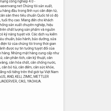
 mạng công nghiệp 4.0 -
oasenvang.net Chúng tôi sản xuất,
 hàng đầu trong lĩnh vực cân điện tử,
cân sàn theo tiêu chuẩn Quốc tế có độ
c, tuổi thọ cao. Mang đến cho khách
hống sản xuất chuyên nghiệp, hiệu
 trên chất lượng sản phẩm và nguồn
có kỹ năng tuyệt vời. Các dịch vụ kiểm
 hiệu chuẩn, bảo hành, bảo dưỡng, sửa
điện tử của chúng tôi trong thời gian
ành được sự tin tưởng tuyệt đối của
h hàng. Những mặt hàng cung cấp như
tử, cân phân tích, cân kỹ thuật, cân
 vàng, cân hóa chất, cân chống nước,
i, cân bỏ túi, cân đếm, cân sức khỏe,
ãng nổi tiếng trên thế giới tại Việt Nam
AUS, AND, KELI, ZIMIC, METTLER
 JADERVER, CAS, YAOHUA.