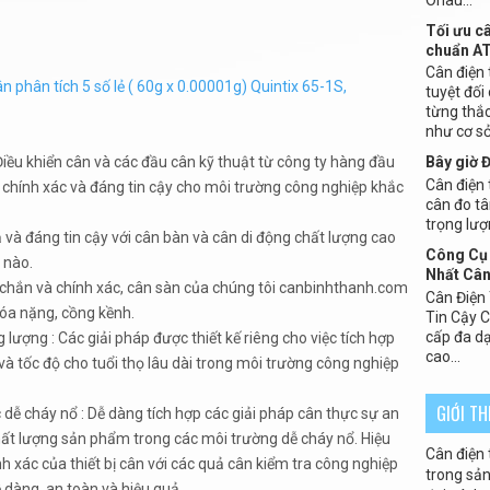
Tối ưu c
chuẩn A
Cân điện 
n phân tích 5 số lẻ ( 60g x 0.00001g) Quintix 65-1S,
tuyệt đối
từng thắc
như cơ sở 
 Điều khiển cân và các đầu cân kỹ thuật từ công ty hàng đầu
Bây giờ 
Cân điện t
, chính xác và đáng tin cậy cho môi trường công nghiệp khắc
cân đo tâ
trọng lượ
ả và đáng tin cậy với cân bàn và cân di động chất lượng cao
Công Cụ 
 nào.
Nhất Cân
 chắn và chính xác, cân sàn của chúng tôi canbinhthanh.com
Cân Điện
óa nặng, cồng kềnh.
Tin Cậy 
cấp đa dạ
 lượng : Các giải pháp được thiết kế riêng cho việc tích hợp
cao...
i và tốc độ cho tuổi thọ lâu dài trong môi trường công nghiệp
GIỚI T
dễ cháy nổ : Dễ dàng tích hợp các giải pháp cân thực sự an
ất lượng sản phẩm trong các môi trường dễ cháy nổ. Hiệu
Cân điện 
 xác của thiết bị cân với các quả cân kiểm tra công nghiệp
trong sản 
 dàng, an toàn và hiệu quả.