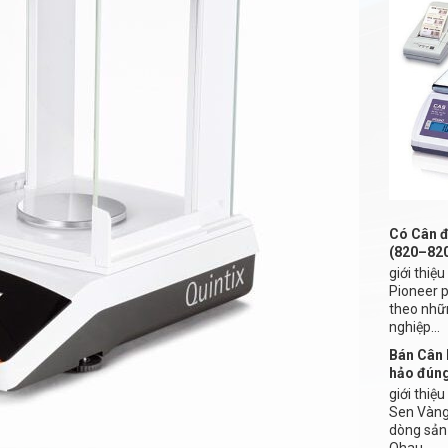
Có Cân đ
(820–82
giới thiệ
Pioneer 
theo nhữ
nghiệp...
Bán Cân 
hảo đún
giới thiệ
Sen Vàng 
dòng sản
Ohau...